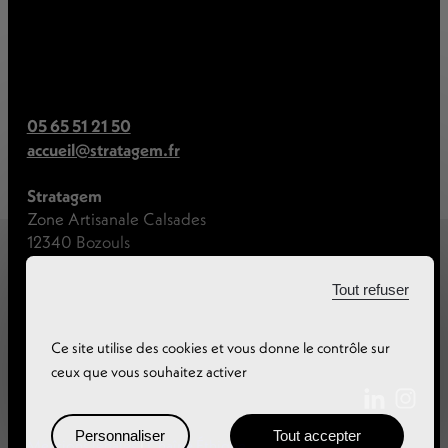
05 65 51 21 50
accueil@stratagem.fr
Stratagem
Zone Artisanale Calsades
12340 Bozouls
Tout refuser
Ce site utilise des cookies et vous donne le contrôle sur
ceux que vous souhaitez activer
Personnaliser
Tout accepter
Mentions légales
|
Chaîne Éthique