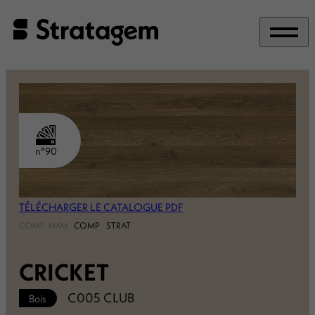
Panneau de gestion des cookies
n°90
TÉLÉCHARGER LE CATALOGUE PDF
COMP 4MM
COMP
STRAT
CRICKET
C005 CLUB
Bois