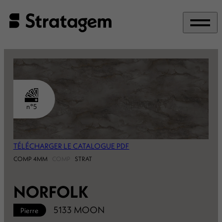
Panneau de gestion des cookies
n°5
TÉLÉCHARGER LE CATALOGUE PDF
COMP 4MM
COMP
STRAT
NORFOLK
5133 MOON
Pierre